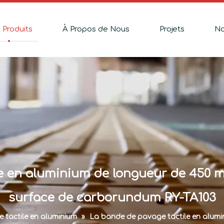
 Produits
À Propos de Nous
Projets
No
e en aluminium de longueur de 450 mm
surface de carborundum RY-TA103
 tactile en aluminium
»
La bande de pavage tactile en alumi