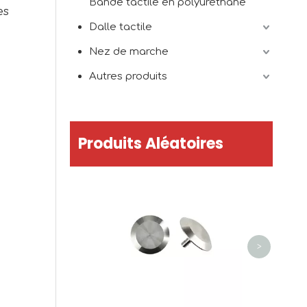
Bande tactile en polyuréthane
es
Dalle tactile
Nez de marche
Autres produits
Produits Aléatoires
Goujon d
inoxydab
tactile 
>