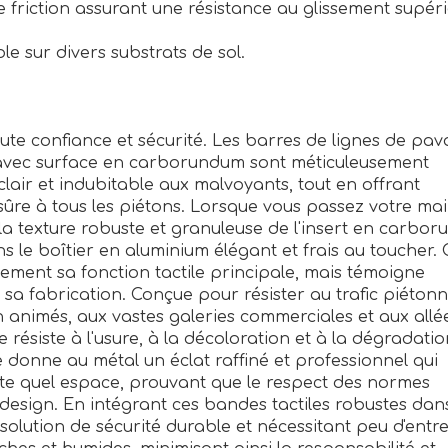
friction assurant une résistance au glissement supér
le sur divers substrats de sol.
te confiance et sécurité. Les barres de lignes de pa
 avec surface en carborundum sont méticuleusement
lair et indubitable aux malvoyants, tout en offrant
ûre à tous les piétons. Lorsque vous passez votre mai
la texture robuste et granuleuse de l'insert en carbo
s le boîtier en aluminium élégant et frais au toucher. 
lement sa fonction tactile principale, mais témoigne
 sa fabrication. Conçue pour résister au trafic piétonn
animés, aux vastes galeries commerciales et aux allé
 résiste à l'usure, à la décoloration et à la dégradatio
ée donne au métal un éclat raffiné et professionnel qui
orte quel espace, prouvant que le respect des normes
e design. En intégrant ces bandes tactiles robustes dan
 solution de sécurité durable et nécessitant peu d'entre