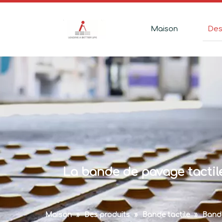
Maison
Des
La bande de pavage tactil
Maison
»
Des produits
»
Bande tactile
»
Bande