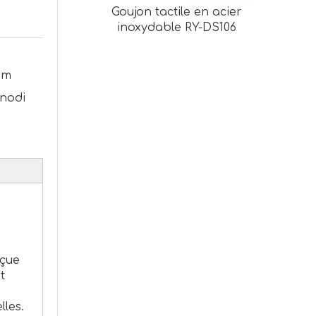
Goujon tactile en acier
inoxydable RY-DS106
mm
anodi
nçue
t
lles.