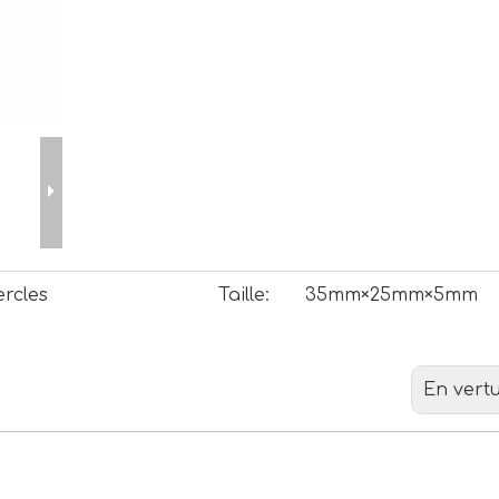
ercles
Taille:
35mm×25mm×5mm
En vertu