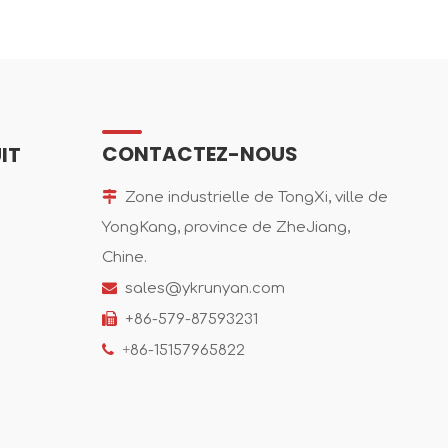
CONTACTEZ-NOUS
IT

Zone industrielle de TongXi, ville de
YongKang, province de ZheJiang,
Chine.

sales@ykrunyan.com

+86-579-87593231

+
86-15157965822