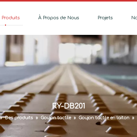
 Produits
À Propos de Nous
Projets
No
RY-DB201
»
Des produits
»
Goujon tactile
»
Goujon tactile en laiton
»