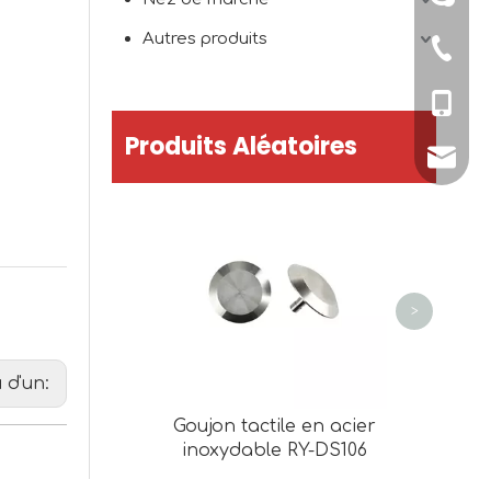
Autres produits
+86-579
+86-151
Produits Aléatoires
sales@
Indic
d'averti
inoxyda
pavage 
>
 d'un:
Goujon tactile en acier
inoxydable RY-DS106