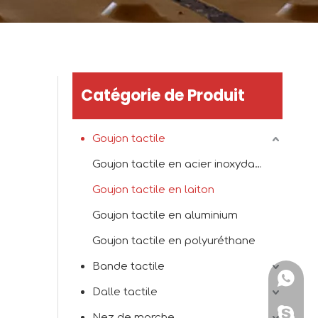
Catégorie de Produit
Goujon tactile
Goujon tactile en acier inoxydable
Goujon tactile en laiton
Goujon tactile en aluminium
Goujon tactile en polyuréthane
Bande tactile
+86151
Dalle tactile
+86151
Nez de marche