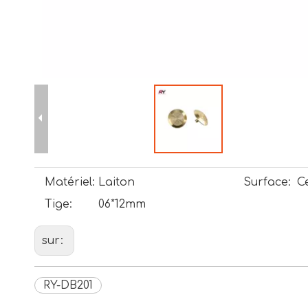
Matériel:
Laiton
Surface:
C
Tige:
06*12mm
sur:
RY-DB201