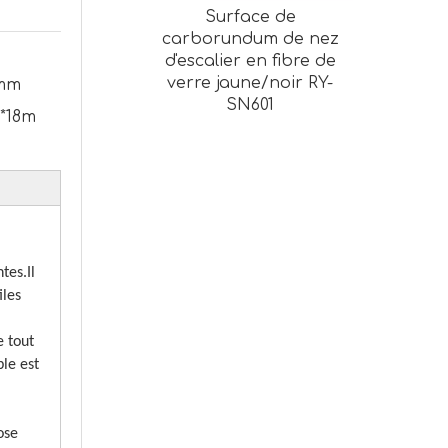
Surface de
carborundum de nez
d'escalier en fibre de
verre jaune/noir RY-
5mm
SN601
*18m
tes.Il
iles
e tout
ble est
ose