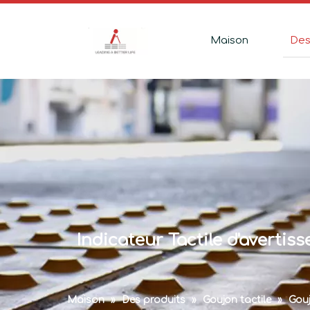
Maison
Des
Indicateur Tactile d'averti
Maison
»
Des produits
»
Goujon tactile
»
Gouj