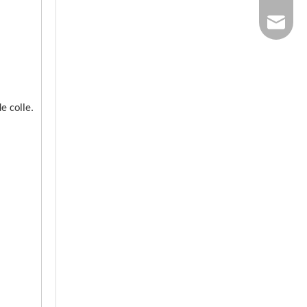
sales@
e colle.