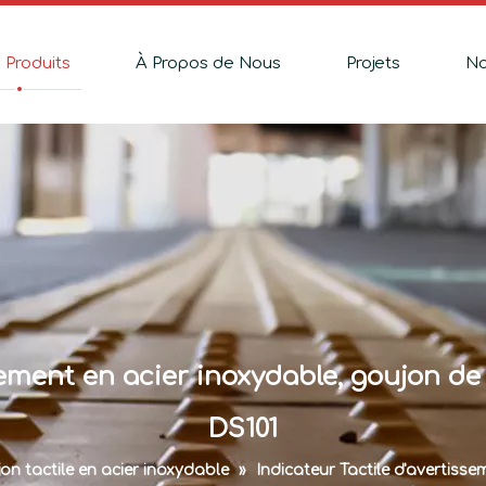
 Produits
À Propos de Nous
Projets
No
ssement en acier inoxydable, goujon
DS101
on tactile en acier inoxydable
»
Indicateur Tactile d'avertis