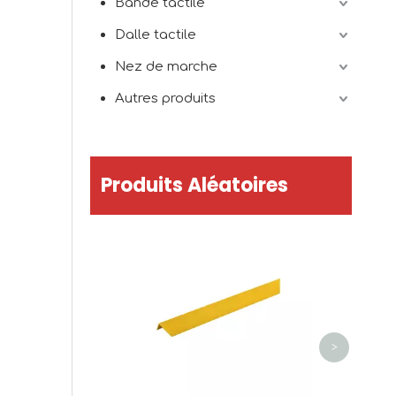
Bande tactile
Dalle tactile
Nez de marche
Autres produits
Produits Aléatoires
Ruban PE
anti-dé
>