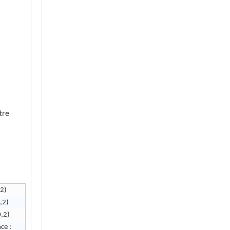
tre
,2)
,2)
0,2)
ce :