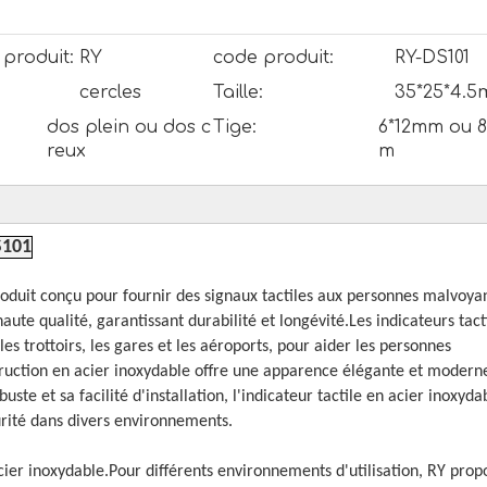
produit:
RY
code produit:
RY-DS101
cercles
Taille:
35*25*4.
dos plein ou dos c
Tige:
6*12mm ou 8
reux
m
S101
produit conçu pour fournir des signaux tactiles aux personnes malvoyan
ute qualité, garantissant durabilité et longévité.Les indicateurs tact
es trottoirs, les gares et les aéroports, pour aider les personnes
ruction en acier inoxydable offre une apparence élégante et modern
te et sa facilité d'installation, l'indicateur tactile en acier inoxyda
curité dans divers environnements.
er inoxydable.Pour différents environnements d'utilisation, RY prop