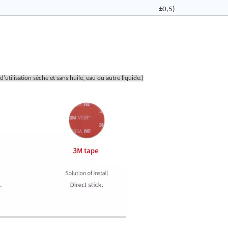
±0,5)
d'utilisation sèche et sans huile, eau ou autre liquide.)