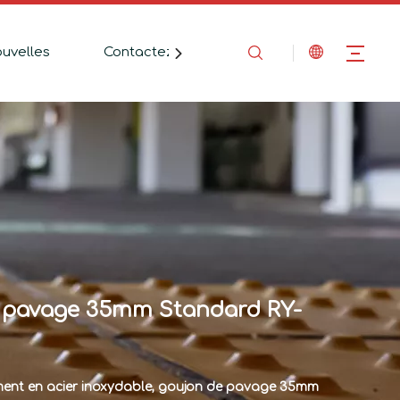
uvelles
Contactez-Nous
 de pavage 35mm Standard RY-
sement en acier inoxydable, goujon de pavage 35mm