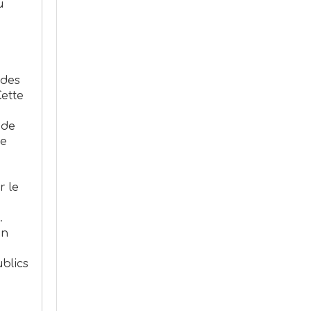
u
 des
Cette
 de
me
r le
.
on
blics