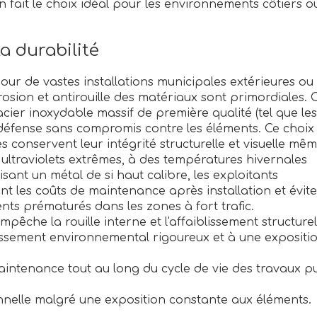
n fait le choix idéal pour les environnements côtiers o
a durabilité
r de vastes installations municipales extérieures ou
sion et antirouille des matériaux sont primordiales. 
cier inoxydable massif de première qualité (tel que les
e défense sans compromis contre les éléments. Ce choix
 conservent leur intégrité structurelle et visuelle mê
ultraviolets extrêmes, à des températures hivernales
isant un métal de si haut calibre, les exploitants
t les coûts de maintenance après installation et évite
ts prématurés dans les zones à fort trafic.
pêche la rouille interne et l'affaiblissement structurel
lissement environnemental rigoureux et à une expositi
intenance tout au long du cycle de vie des travaux pu
nelle malgré une exposition constante aux éléments.