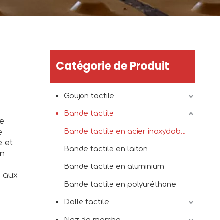
Catégorie de Produit
Goujon tactile
Bande tactile
ne
Bande tactile en acier inoxydable
e
e et
Bande tactile en laiton
en
Bande tactile en aluminium
t aux
Bande tactile en polyuréthane
Dalle tactile
Nez de marche