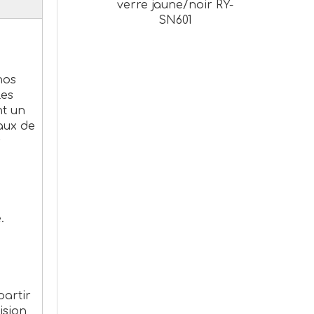
verre jaune/noir RY-
SN601
nos
les
nt un
aux de
s
.
partir
ision