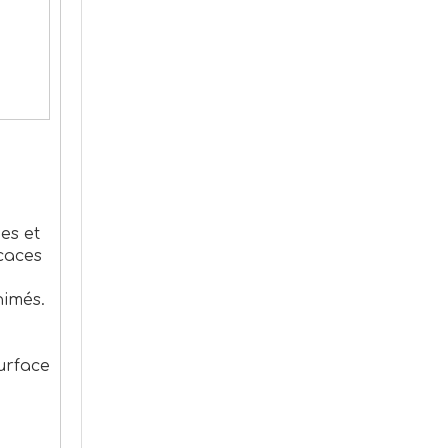
es et
icaces
nimés.
urface