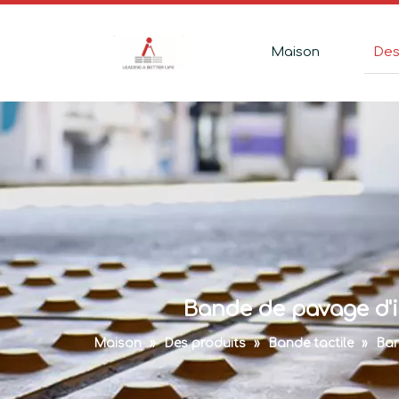
Maison
Des
Bande de pavage d'i
Maison
»
Des produits
»
Bande tactile
»
Ban