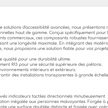
e solutions d'accessibilité avancées, nous présentons 
ionnelles haut de gamme. Conçus spécifiquement pour 
ements commerciaux, ces composants robustes fournisse
ssant une longévité maximale. En intégrant des matéri
e, nous proposons une solution fiable pour vos projet
e qualité pour une durabilité ultime.
ement R13 pour une sécurité supérieure des piétons.
nvironnements intérieurs et extérieurs.
antir des installations transparentes à grande échelle
vés indicateurs tactiles directionnels minutieusement
gation inégalée aux personnes malvoyantes. Forgée à 
te une surface doublée distincte et fraisée avec préc