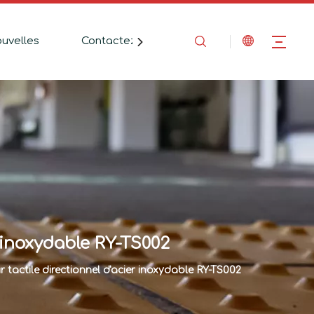
uvelles
Contactez-Nous
 inoxydable RY-TS002
tactile directionnel d'acier inoxydable RY-TS002