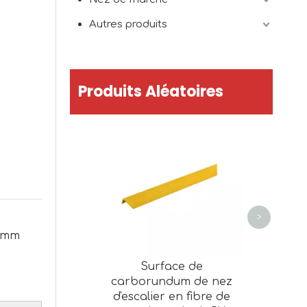
Autres produits
Produits Aléatoires
Ruban PE
anti-dé
>
.5mm
Surface de
carborundum de nez
d'escalier en fibre de