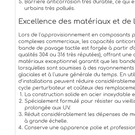
Barrière anticorrosion très durable, ce qui e
urbains très pollués.
Excellence des matériaux et de l
Lors de l’approvisionnement en composants pou
complexes commerciaux, les capacités anticorro
bande de pavage tactile est forgée à partir d'a
qualités 304 ou 316 très réputées), offrant un
matériaux exceptionnel garantit que les bandes
lorsqu'elles sont soumises à des rayonnements 
glaciales et à l'usure générale du temps. En util
d’installations peuvent réduire considérablemen
cycle perturbateur et coûteux des remplacemen
La construction solide en acier inoxydable em
Spécialement formulé pour résister au vieil
prolongée aux UV.
Réduit considérablement les dépenses de ma
à grande échelle.
Conserve une apparence polie et profession