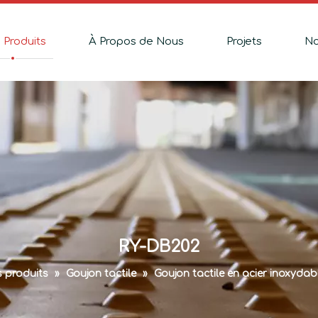
 Produits
À Propos de Nous
Projets
No
RY-DB202
 produits
»
Goujon tactile
»
Goujon tactile en acier inoxydab