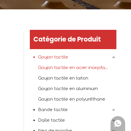
Catégorie de Produit
Goujon tactile
Goujon tactile en acier inoxydable
Goujon tactile en laiton
Goujon tactile en aluminium
Goujon tactile en polyuréthane
Bande tactile
Dalle tactile
+86151
Nez de marche