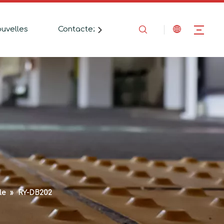
uvelles
Contactez-Nous
le
»
RY-DB202