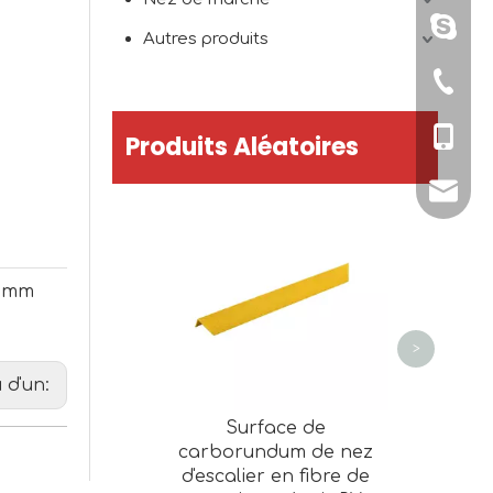
+86151
Autres produits
+86-579
+86-151
Produits Aléatoires
sales@
Pyramid
en aci
diaman
Tacti
5 mm
pava
>
 d'un:
Surface de
carborundum de nez
d'escalier en fibre de