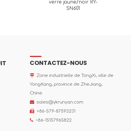
verre jaune/noir RY-
SN601
CONTACTEZ-NOUS
IT

Zone industrielle de TongXi, ville de
YongKang, province de ZheJiang,
Chine.

sales@ykrunyan.com

+86-579-87593231

+
86-15157965822